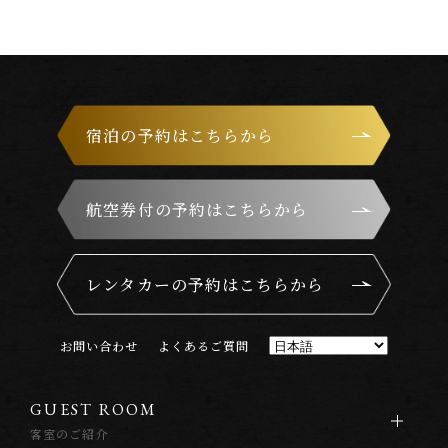
宿泊の予約はこちらから
航空券付の予約はこちらから
レンタカーの予約はこちらから
お
問
い
合
わ
せ
よ
く
あ
る
ご
質
問
G
U
E
S
T
R
O
O
M
客室のご紹介