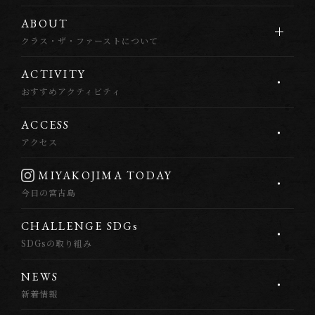
A
B
O
U
T
クラス・ザ・ファーストについて
A
C
T
I
V
I
T
Y
おすすめアクティビティ
A
C
C
E
S
S
アクセス
M
I
Y
A
K
O
J
I
M
A
T
O
D
A
Y
今日の宮古島
C
H
A
L
L
E
N
G
E
S
D
G
s
SDGsの取り組み
N
E
W
S
新着情報