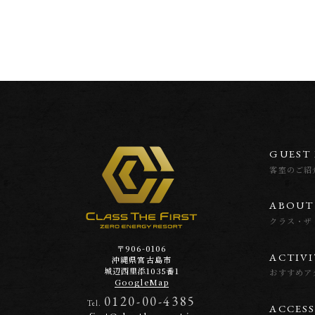
G
U
E
S
T
客室のご紹
A
B
O
U
T
クラス・ザ
〒906-0106
A
C
T
I
V
I
沖縄県宮古島市
城辺西里添1035番1
おすすめア
GoogleMap
0120-00-4385
Tel.
A
C
C
E
S