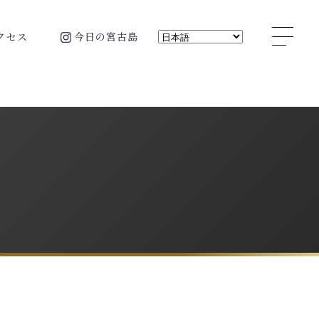
ク
セ
ス
今
日
の
宮
古
島