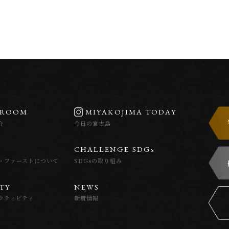
R
O
O
M
M
I
Y
A
K
O
J
I
M
A
T
O
D
A
Y
介
今日の宮古島
C
H
A
L
L
E
N
G
E
S
D
G
s
・ファーストについて
SDGsの取り組み
T
Y
N
E
W
S
クティビティ
新着情報
S