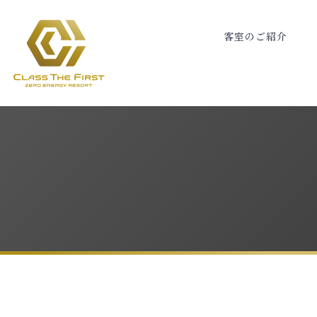
客
室
の
ご
紹
介