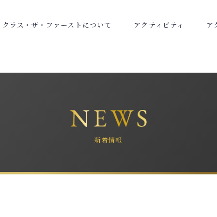
ク
ラ
ス
・
ザ
・
フ
ァ
ー
ス
ト
に
つ
い
て
ア
ク
テ
ィ
ビ
テ
ィ
ア
新着情報