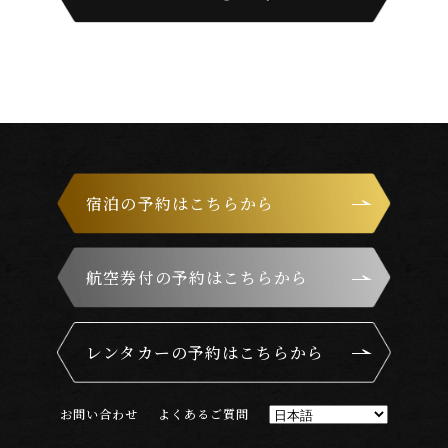
宿泊の予約はこちらから
航空券付の予約はこちらから
レンタカーの予約はこちらから
お
問
い
合
わ
せ
よ
く
あ
る
ご
質
問