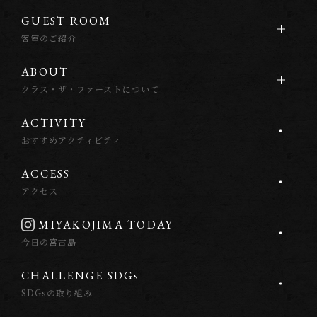
G
U
E
S
T
R
O
O
M
客室のご紹介
A
B
O
U
T
クラス・ザ・ファーストについて
A
C
T
I
V
I
T
Y
おすすめアクティビティ
A
C
C
E
S
S
アクセス
M
I
Y
A
K
O
J
I
M
A
T
O
D
A
Y
今日の宮古島
C
H
A
L
L
E
N
G
E
S
D
G
s
SDGsの取り組み