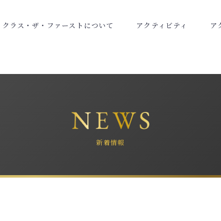
ク
ラ
ス
・
ザ
・
フ
ァ
ー
ス
ト
に
つ
い
て
ア
ク
テ
ィ
ビ
テ
ィ
ア
新着情報