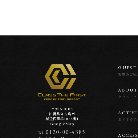
G
U
E
S
T
客室のご紹
A
B
O
U
T
クラス・ザ
〒906-0106
A
C
T
I
V
I
沖縄県宮古島市
城辺西里添1035番1
おすすめア
GoogleMap
0120-00-4385
Tel.
A
C
C
E
S