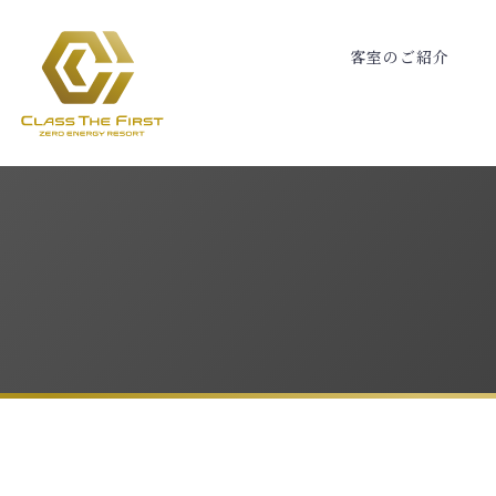
客
室
の
ご
紹
介