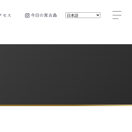
ク
セ
ス
今
日
の
宮
古
島