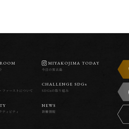
R
O
O
M
M
I
Y
A
K
O
J
I
M
A
T
O
D
A
Y
介
今日の宮古島
C
H
A
L
L
E
N
G
E
S
D
G
s
・ファーストについて
SDGsの取り組み
T
Y
N
E
W
S
クティビティ
新着情報
S