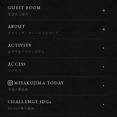
G
U
E
S
T
R
O
O
M
客室のご紹介
A
B
O
U
T
クラス・ザ・ファーストについて
A
C
T
I
V
I
T
Y
おすすめアクティビティ
A
C
C
E
S
S
アクセス
M
I
Y
A
K
O
J
I
M
A
T
O
D
A
Y
今日の宮古島
C
H
A
L
L
E
N
G
E
S
D
G
s
SDGsの取り組み