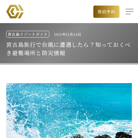
宿泊予約
宮古島リゾートガイド
2025年12月26日
宮古島旅行で台風に遭遇したら？知っておくべ
き避難場所と防災情報
出発空港
チェックイン日
泊数