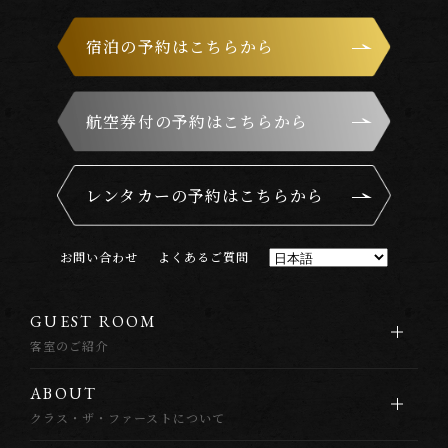
宿泊の予約はこちらから
航空券付の予約はこちらから
レンタカーの予約はこちらから
お
問
い
合
わ
せ
よ
く
あ
る
ご
質
問
G
U
E
S
T
R
O
O
M
客室のご紹介
A
B
O
U
T
クラス・ザ・ファーストについて