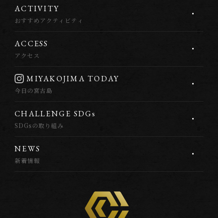
A
C
T
I
V
I
T
Y
おすすめアクティビティ
A
C
C
E
S
S
アクセス
M
I
Y
A
K
O
J
I
M
A
T
O
D
A
Y
今日の宮古島
C
H
A
L
L
E
N
G
E
S
D
G
s
SDGsの取り組み
N
E
W
S
新着情報