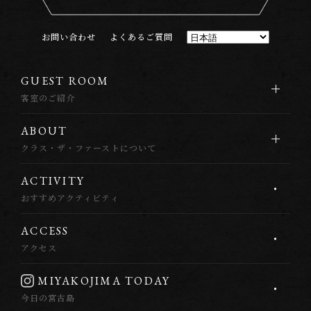
お
問
い
合
わ
せ
よ
く
あ
る
ご
質
問
G
U
E
S
T
R
O
O
M
客室のご紹介
A
B
O
U
T
クラス・ザ・ファーストについて
A
C
T
I
V
I
T
Y
おすすめアクティビティ
A
C
C
E
S
S
アクセス
M
I
Y
A
K
O
J
I
M
A
T
O
D
A
Y
今日の宮古島