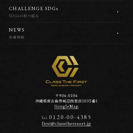
C
H
A
L
L
E
N
G
E
S
D
G
s
SDGsの取り組み
N
E
W
S
新着情報
〒906-0106
沖縄県宮古島市
城辺西里添1035番1
GoogleMap
0120-00-4385
Tel.
first@classtheresort.jp