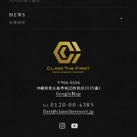
SDGsの取り組み
N
E
W
S
新着情報
〒906-0106
沖縄県宮古島市
城辺西里添1035番1
GoogleMap
0120-00-4385
Tel.
first@classtheresort.jp