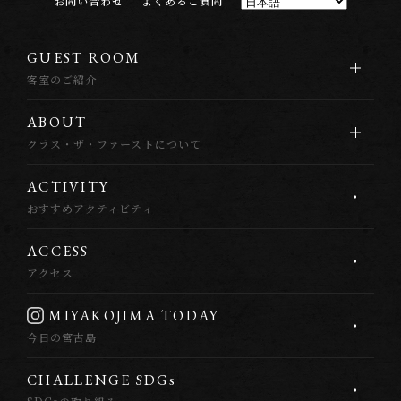
お
問
い
合
わ
せ
よ
く
あ
る
ご
質
問
G
U
E
S
T
R
O
O
M
客室のご紹介
A
B
O
U
T
クラス・ザ・ファーストについて
A
C
T
I
V
I
T
Y
おすすめアクティビティ
A
C
C
E
S
S
アクセス
M
I
Y
A
K
O
J
I
M
A
T
O
D
A
Y
今日の宮古島
C
H
A
L
L
E
N
G
E
S
D
G
s