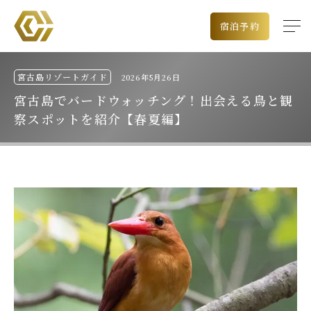
宿泊予約
宮古島リゾートガイド
2026年5月26日
宮古島でバードウォッチング！出会える鳥と観
察スポットを紹介【春夏編】
出発空港
チェックイン日
泊数