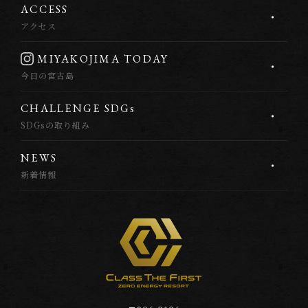
A
C
C
E
S
S
アクセス
M
I
Y
A
K
O
J
I
M
A
T
O
D
A
Y
今日の宮古島
C
H
A
L
L
E
N
G
E
S
D
G
s
SDGsの取り組み
N
E
W
S
新着情報