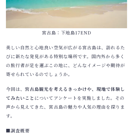
宿泊人数
検索する
宮古島：下地島17END
予約確認・キャンセル
美しい自然と心地良い空気が広がる宮古島は、訪れるた
航空券付きプランの利用方法は
こちら
びに新たな発見がある特別な場所です。国内外から多く
の旅行者が足を運ぶこの地に、どんなイメージや期待が
寄せられているのでしょうか。
今回は、
宮古島観光を考えるきっかけや、現地で体験し
てみたいこと
についてアンケートを実施しました。その
声から見えてきた、宮古島の魅力や人気の理由を探りま
す。
■調査概要