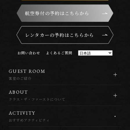
航空券付の予約はこちらから
レンタカーの予約はこちらから
お
問
い
合
わ
せ
よ
く
あ
る
ご
質
問
G
U
E
S
T
R
O
O
M
客室のご紹介
A
B
O
U
T
クラス・ザ・ファーストについて
A
C
T
I
V
I
T
Y
おすすめアクティビティ