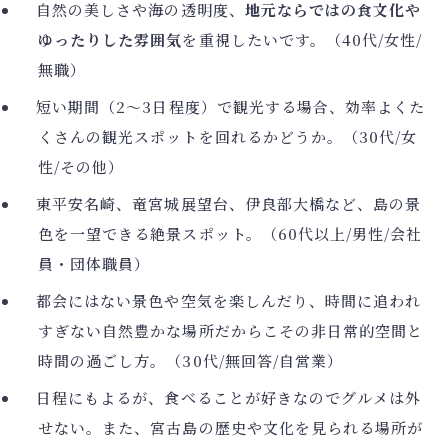
自然の美しさや海の透明度、
地元ならではの食文化や
ゆったりした雰囲気
を重視したいです。（40代/女性/
無職）
短い期間（2～3日程度）で観光する場合、効率よくた
くさんの観光スポットを回れるかどうか。（30代/女
性/その他）
東平安名崎、竜宮城展望台、伊良部大橋など、島の景
色を一望できる絶景スポット。（60代以上/男性/会社
員・団体職員）
都会にはない景色や空気を楽しんだり、時間に追われ
すぎない自然豊かな場所だからこその非日常的空間と
時間の過ごし方。（30代/無回答/自営業）
日程にもよるが、食べることが好きなのでグルメは外
せない。また、宮古島の歴史や文化を見られる場所が