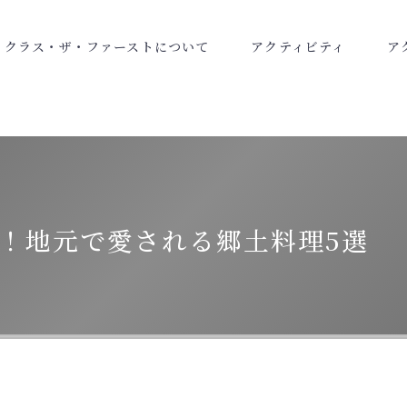
ク
ラ
ス
・
ザ
・
フ
ァ
ー
ス
ト
に
つ
い
て
ア
ク
テ
ィ
ビ
テ
ィ
ア
！地元で愛される郷土料理5選