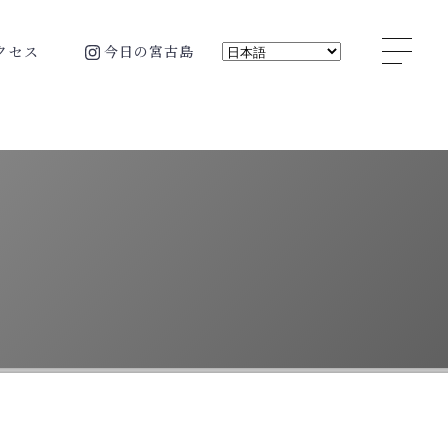
ク
セ
ス
今
日
の
宮
古
島