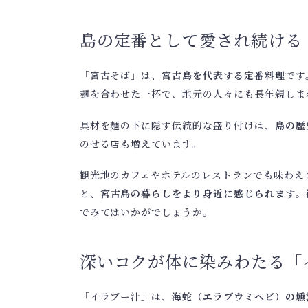
島の定番として愛され続ける
「宮古そば」は、
宮古島を代表する定番料理
です
麺を合わせた一杯で、地元の人々にも長年親しま
具材を麺の下に隠す伝統的な盛り付けは、
島の歴
のせる店も増えています。
観光地のカフェやホテルのレストランでも味わえ
と、
宮古島の暮らしをより身近に感じられます
。
でみてはいかがでしょうか。
深いコクが体に染みわたる「
「イラブー汁」は、
海蛇（エラブウミヘビ）の燻