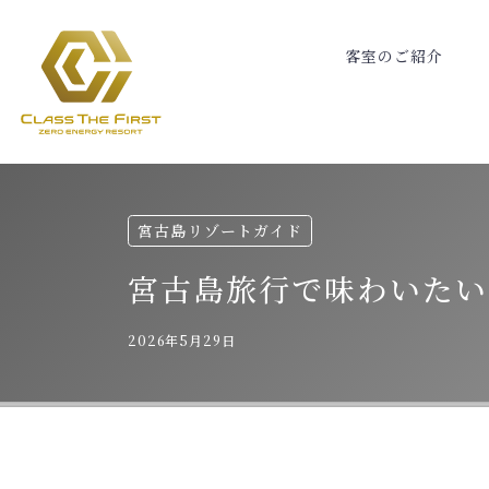
客
室
の
ご
紹
介
宮古島リゾートガイド
宮古島旅行で味わいたい
2026年5月29日