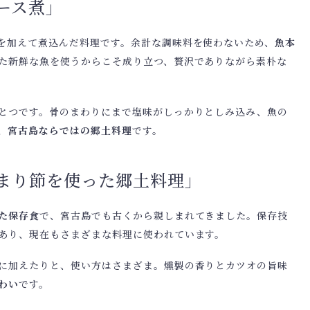
ース煮」
を加えて煮込んだ料理です。余計な調味料を使わないため、
魚本
た新鮮な魚を使うからこそ成り立つ、贅沢でありながら素朴な
とつです。骨のまわりにまで塩味がしっかりとしみ込み、魚の
、宮古島ならではの郷土料理
です。
まり節を使った郷土料理」
た保存食
で、宮古島でも古くから親しまれてきました。保存技
あり、現在もさまざまな料理に使われています。
に加えたりと、使い方はさまざま。燻製の香りとカツオの旨味
わい
です。