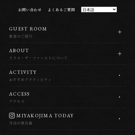
お
問
い
合
わ
せ
よ
く
あ
る
ご
質
問
G
U
E
S
T
R
O
O
M
客室のご紹介
A
B
O
U
T
クラス・ザ・ファーストについて
A
C
T
I
V
I
T
Y
おすすめアクティビティ
A
C
C
E
S
S
アクセス
M
I
Y
A
K
O
J
I
M
A
T
O
D
A
Y
今日の宮古島